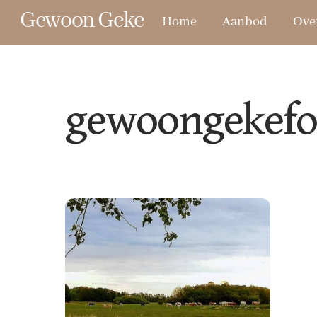
Skip
Gewoon Geke
Home
Aanbod
Ove
to
content
gewoongekefo