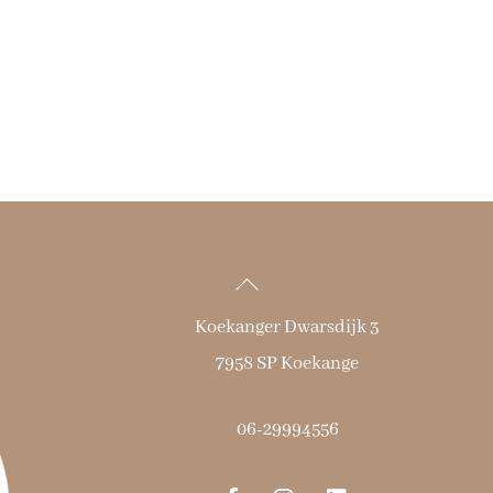
Back
To
Koekanger Dwarsdijk 3
Top
7958 SP Koekange
06-29994556