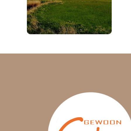
Met dank aan TrendEwheels in
Groningen kon ik op een e-bike
van spiked cycles naar mijn
afspreken in het Reestdal.
Lees verder