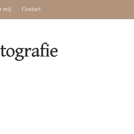
r mij
Contact
tografie